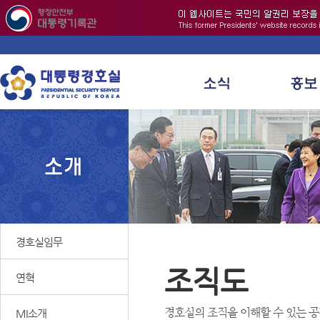
경호실임무
조직도
연혁
경호실의 조직을 이해할 수 있는 공
MI소개