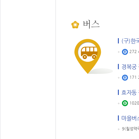
버스
(구)한
272 
경복궁
171 
효자동
1020
마을버
9(칠성약국