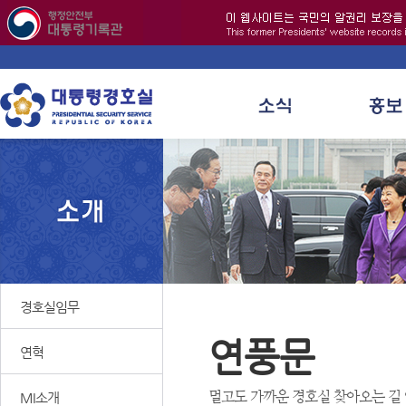
경호실임무
연풍문
연혁
멀고도 가까운 경호실 찾아오는 길
MI소개