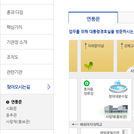
훈과 다짐
연풍문
핵심가치
업무를 위해 대통령경호실을 방문하시는
기관장 소개
조직도
관련기관
찾아오시는길
연풍문
시화문
춘추관
사랑채(홍보관)