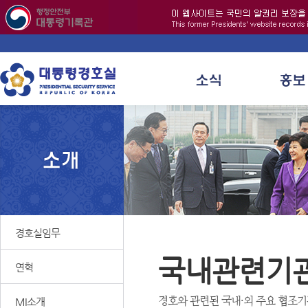
경호실임무
국내관련기
연혁
경호와 관련된 국내·외 주요 협조기
MI소개