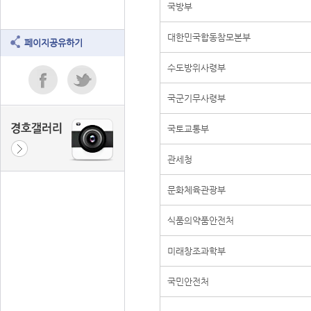
국방부
대한민국합동참모본부
페이지공유하기
수도방위사령부
국군기무사령부
국토교통부
관세청
문화체육관광부
식품의약품안전처
미래창조과학부
국민안전처