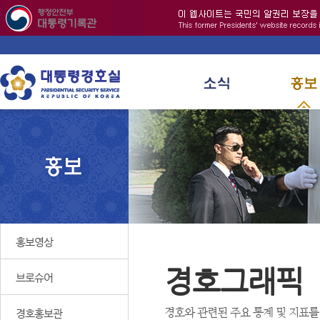
홍보영상
경호그래픽
브로슈어
경호와 관련된 주요 통계 및 지표를
경호홍보관